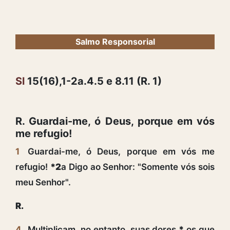
Salmo Responsorial
Sl
15(16),1-2a.4.5 e 8.11 (R. 1)
R. Guardai-me, ó Deus, porque em vós
me refugio!
1
Guardai-me, ó Deus, porque em vós me
refugio!
*2
a Digo ao Senhor: "Somente vós sois
meu Senhor".
R.
4
Multiplicam, no entanto, suas dores
*
os que