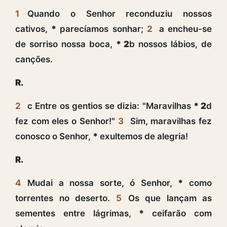
1
Quando o Senhor reconduziu nossos
cativos,
*
parecíamos sonhar;
2
a encheu-se
de sorriso nossa boca,
* 2
b nossos lábios, de
canções.
R.
2
c Entre os gentios se dizia: "Maravilhas
* 2
d
fez com eles o Senhor!"
3
Sim, maravilhas fez
conosco o Senhor,
*
exultemos de alegria!
R.
4
Mudai a nossa sorte, ó Senhor,
*
como
torrentes no deserto.
5
Os que lançam as
sementes entre lágrimas,
*
ceifarão com