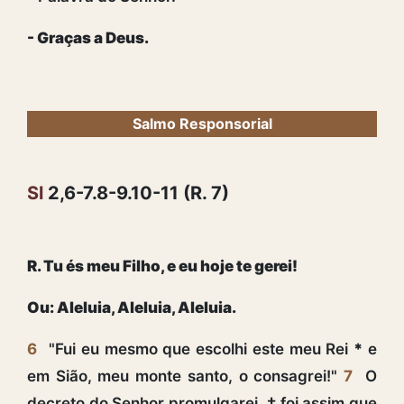
- Graças a Deus.
Salmo Responsorial
Sl
2,6-7.8-9.10-11 (R. 7)
R. Tu és meu Filho, e eu hoje te gerei!
Ou: Aleluia, Aleluia, Aleluia.
6
"Fui eu mesmo que escolhi este meu Rei
*
e
em Sião, meu monte santo, o consagrei!"
7
O
decreto do Senhor promulgarei, † foi assim que