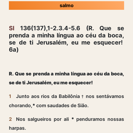
salmo
Sl
136(137),1-2.3.4-5.6 (R. Que se
prenda a minha língua ao céu da boca,
se de ti Jerusalém, eu me esquecer!
6a)
R. Que se prenda a minha língua ao céu da boca,
se de ti Jerusalém, eu me esquecer!
1
Junto aos rios da Babilônia
nos sentávamos
†
chorando,
*
com saudades de Sião.
2
Nos salgueiros por ali
*
penduramos nossas
harpas.