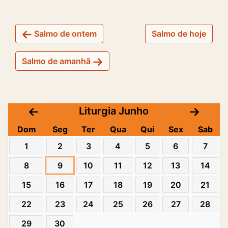
Salmo de ontem
Salmo de hoje
Salmo de amanhã
Liturgia Junho
Dom
Seg
Ter
Qua
Qui
Sex
Sab
1
2
3
4
5
6
7
8
9
10
11
12
13
14
15
16
17
18
19
20
21
22
23
24
25
26
27
28
29
30