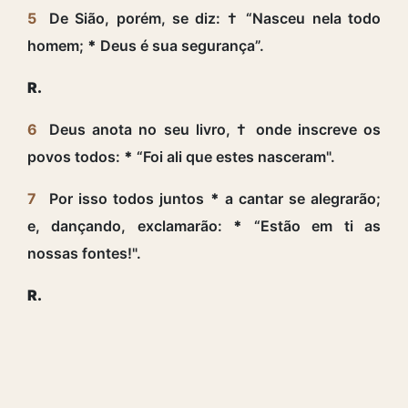
5
De Sião, porém, se diz: † “Nasceu nela todo
homem;
*
Deus é sua segurança”.
R.
6
Deus anota no seu livro, † onde inscreve os
povos todos:
*
“Foi ali que estes nasceram".
7
Por isso todos juntos
*
a cantar se alegrarão;
e, dançando, exclamarão:
*
“Estão em ti as
nossas fontes!".
R.