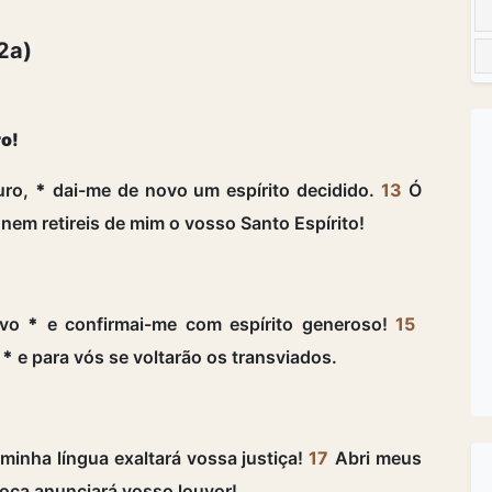
2a)
ro!
uro,
*
dai-me de novo um espírito decidido.
13
Ó
nem retireis de mim o vosso Santo Espírito!
lvo
*
e confirmai-me com espírito generoso!
15
,
*
e para vós se voltarão os transviados.
minha língua exaltará vossa justiça!
17
Abri meus
oca anunciará vosso louvor!