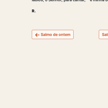
R.
Salmo de ontem
Sal