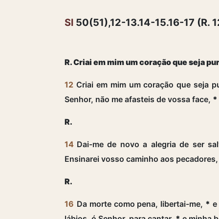
Sl
50(51),12-13.14-15.16-17 (R. 1
R. Criai em mim um coração que seja pu
12
Criai em mim um coração que seja p
Senhor, não me afasteis de vossa face,
*
R.
14
Dai-me de novo a alegria de ser sa
Ensinarei vosso caminho aos pecadores
R.
16
Da morte como pena, libertai-me,
*
e 
lábios, ó Senhor, para cantar,
*
e minha b