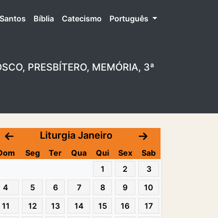
Santos
Bíblia
Catecismo
Português
OSCO, PRESBÍTERO, MEMÓRIA, 3ª
Liturgia Janeiro
Dom
Seg
Ter
Qua
Qui
Sex
Sab
1
2
3
4
5
6
7
8
9
10
11
12
13
14
15
16
17