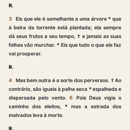
R.
3
Eis que ele é semelhante a uma árvore
*
que
à beira da torrente está plantada; ela sempre
dá seus frutos a seu tempo, † e jamais as suas
folhas vão murchar.
*
Eis que tudo o que ele faz
vai prosperar.
R.
4
Mas bem outra é a sorte dos perversos. † Ao
contrário, são iguais à palha seca
*
espalhada e
dispersada pelo vento.
6
Pois Deus vigia o
caminho dos eleitos,
*
mas a estrada dos
malvados leva à morte.
R.