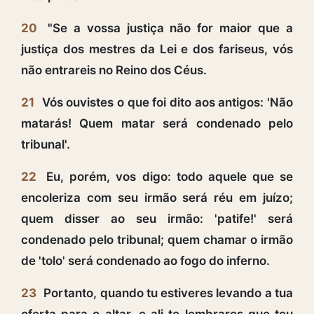
20
"Se a vossa justiça não for maior que a
justiça dos mestres da Lei e dos fariseus, vós
não entrareis no Reino dos Céus.
21
Vós ouvistes o que foi dito aos antigos: 'Não
matarás! Quem matar será condenado pelo
tribunal'.
22
Eu, porém, vos digo: todo aquele que se
encoleriza com seu irmão será réu em juízo;
quem disser ao seu irmão: 'patife!' será
condenado pelo tribunal; quem chamar o irmão
de 'tolo' será condenado ao fogo do inferno.
23
Portanto, quando tu estiveres levando a tua
oferta para o altar, e ali te lembrares que teu