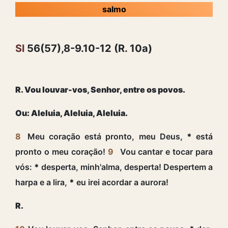
salmo
Sl
56(57),8-9.10-12 (R. 10a)
R. Vou louvar-vos, Senhor, entre os povos.
Ou: Aleluia, Aleluia, Aleluia.
8
Meu coração está pronto, meu Deus,
*
está
pronto o meu coração!
9
Vou cantar e tocar para
vós:
*
desperta, minh'alma, desperta! Despertem a
harpa e a lira,
*
eu irei acordar a aurora!
R.