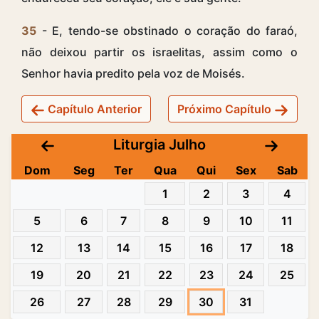
35
- E, tendo-se obstinado o coração do faraó,
não deixou partir os israelitas, assim como o
Senhor havia predito pela voz de Moisés.
Capítulo Anterior
Próximo Capítulo
Liturgia Julho
Dom
Seg
Ter
Qua
Qui
Sex
Sab
1
2
3
4
5
6
7
8
9
10
11
12
13
14
15
16
17
18
19
20
21
22
23
24
25
26
27
28
29
30
31