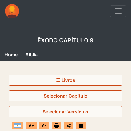
ÊXODO CAPÍTULO 9
Home
-
Biblia
☰ Livros
Selecionar Capítulo
Selecionar Versículo
A+
A-