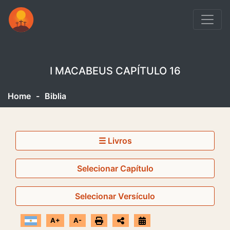
I MACABEUS CAPÍTULO 16
Home
-
Biblia
☰ Livros
Selecionar Capítulo
Selecionar Versículo
A+
A-