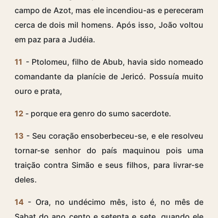
campo de Azot, mas ele incendiou-as e pereceram
cerca de dois mil homens. Após isso, João voltou
em paz para a Judéia.
11
- Ptolomeu, filho de Abub, havia sido nomeado
comandante da planície de Jericó. Possuía muito
ouro e prata,
12
- porque era genro do sumo sacerdote.
13
- Seu coração ensoberbeceu-se, e ele resolveu
tornar-se senhor do país maquinou pois uma
traição contra Simão e seus filhos, para livrar-se
deles.
14
- Ora, no undécimo mês, isto é, no mês de
Sabat do ano cento e setenta e sete, quando ele