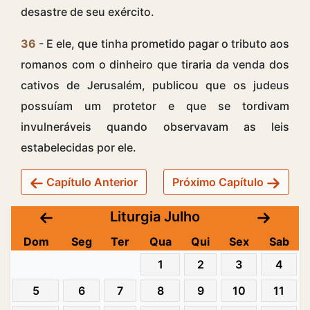
desastre de seu exército.
36
- E ele, que tinha prometido pagar o tributo aos
romanos com o dinheiro que tiraria da venda dos
cativos de Jerusalém, publicou que os judeus
possuíam um protetor e que se tordivam
invulneráveis quando observavam as leis
estabelecidas por ele.
Capítulo Anterior
Próximo Capítulo
Liturgia Julho
Dom
Seg
Ter
Qua
Qui
Sex
Sab
1
2
3
4
5
6
7
8
9
10
11