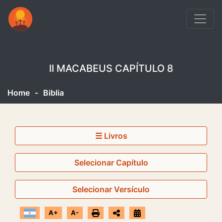
II MACABEUS CAPÍTULO 8
Home
-
Biblia
☰ Livros
Selecionar Capítulo
Selecionar Versículo
A+
A-