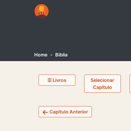
Home
-
Biblia
☰ Livros
Selecionar
Capítulo
Capítulo Anterior