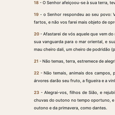
18
- O Senhor afeiçoou-se à sua terra, t
19
- o Senhor respondeu ao seu povo: Vo
fartos, e não vos farei mais objeto de op
20
- Afastarei de vós aquele que vem do n
sua vanguarda para o mar oriental, e su
mau cheiro dali, um cheiro de podridão (
21
- Não temas, terra, estremece de alegr
22
- Não temais, animais dos campos, p
árvores darão seu fruto, a figueira e a 
23
- Alegrai-vos, filhos de Sião, e reju
chuvas do outono no tempo oportuno, e 
outono e da primavera, como dantes.