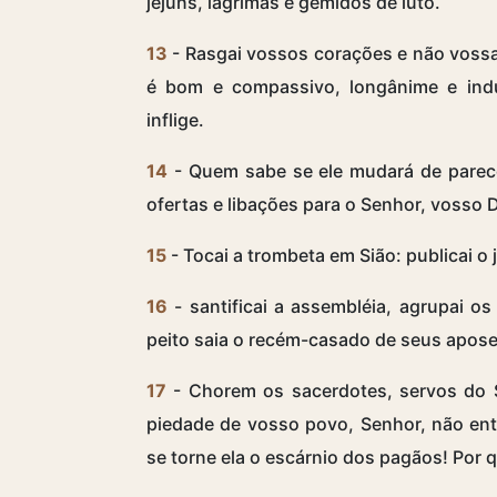
jejuns, lágrimas e gemidos de luto.
13
- Rasgai vossos corações e não vossa
é bom e compassivo, longânime e indu
inflige.
14
- Quem sabe se ele mudará de parece
ofertas e libações para o Senhor, vosso 
15
- Tocai a trombeta em Sião: publicai o
16
- santificai a assembléia, agrupai o
peito saia o recém-casado de seus apose
17
- Chorem os sacerdotes, servos do Se
piedade de vosso povo, Senhor, não ent
se torne ela o escárnio dos pagãos! Por 