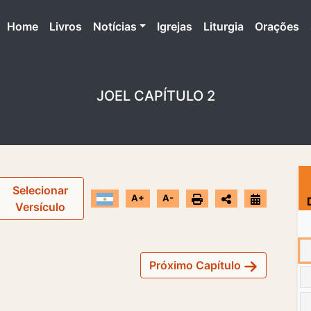
(atual)
Home
Livros
Notícias
Igrejas
Liturgia
Orações
JOEL CAPÍTULO 2
Selecionar
A+
A-
Versículo
Próximo Capítulo