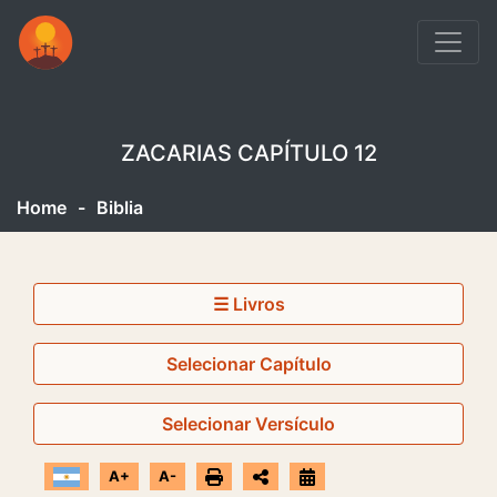
ZACARIAS CAPÍTULO 12
Home
-
Biblia
☰ Livros
Selecionar Capítulo
Selecionar Versículo
A+
A-