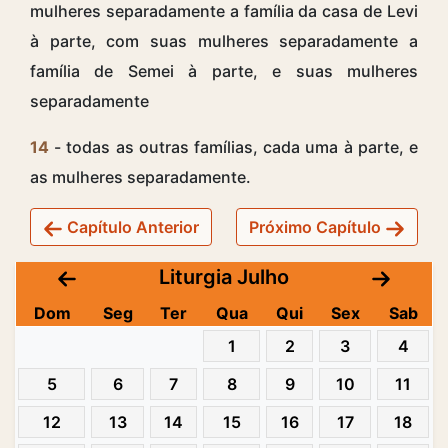
mulheres separadamente a família da casa de Levi
à parte, com suas mulheres separadamente a
família de Semei à parte, e suas mulheres
separadamente
14
- todas as outras famílias, cada uma à parte, e
as mulheres separadamente.
Capítulo Anterior
Próximo Capítulo
Liturgia Julho
Dom
Seg
Ter
Qua
Qui
Sex
Sab
1
2
3
4
5
6
7
8
9
10
11
12
13
14
15
16
17
18