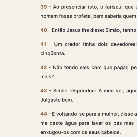
39
- Ao presenciar isto, o fariseu, que
homem fosse profeta, bem saberia quem e
40
- Então Jesus lhe disse: Simão, tenho u
41
- Um credor tinha dois devedores:
cinqüenta.
42
- Não tendo eles com que pagar, pe
mais?
43
- Simão respondeu: A meu ver, aquel
Julgaste bem.
44
- E voltando-se para a mulher, disse 
me deste água para lavar os pés mas 
enxugou-os com os seus cabelos.