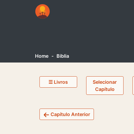
Home
-
Biblia
☰ Livros
Selecionar
Capítulo
Capítulo Anterior