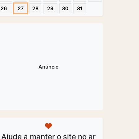
26
27
28
29
30
31
Ajude a manter o site no ar