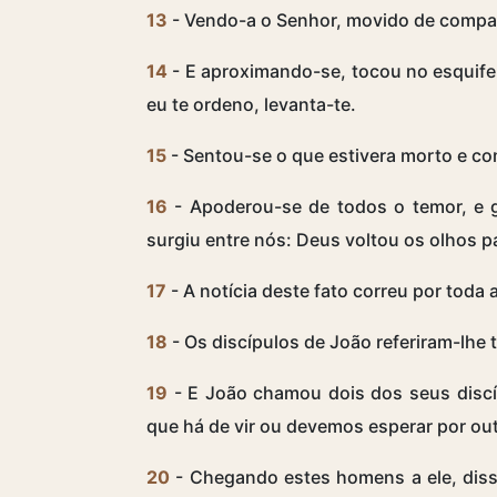
13
- Vendo-a o Senhor, movido de compai
14
- E aproximando-se, tocou no esquife
eu te ordeno, levanta-te.
15
- Sentou-se o que estivera morto e co
16
- Apoderou-se de todos o temor, e g
surgiu entre nós: Deus voltou os olhos p
17
- A notícia deste fato correu por toda 
18
- Os discípulos de João referiram-lhe 
19
- E João chamou dois dos seus discí
que há de vir ou devemos esperar por ou
20
- Chegando estes homens a ele, disse