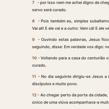
7
- por isso nem me achei digno de cheg
servo será curado.
8
- Pois também eu, simples subaltern
Vai ali! E ele vai e a outro: Vem cá! E ele 
9
- Ouvindo estas palavras, Jesus fico
seguindo, disse: Em verdade vos digo: n
10
- Voltando para a casa do centurião 
curado.
11
- No dia seguinte dirigiu-se Jesus 
discípulos e muito povo.
12
- Ao chegar perto da porta da cidade, 
único de uma viúva acompanhava-a muita