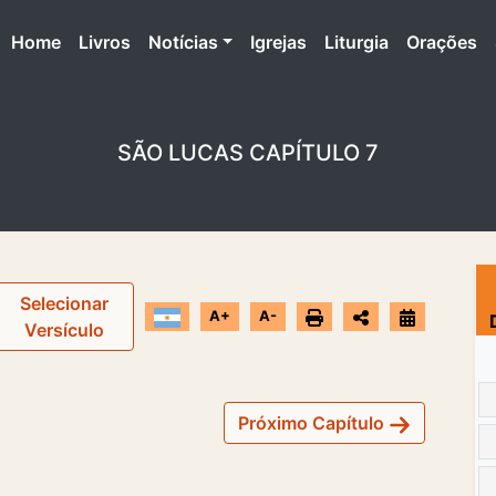
(atual)
Home
Livros
Notícias
Igrejas
Liturgia
Orações
SÃO LUCAS CAPÍTULO 7
Selecionar
A+
A-
Versículo
Próximo Capítulo