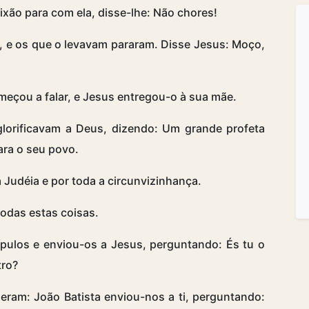
xão para com ela, disse-lhe: Não chores!
, e os que o levavam pararam. Disse Jesus: Moço,
meçou a falar, e Jesus entregou-o à sua mãe.
lorificavam a Deus, dizendo: Um grande profeta
ara o seu povo.
a Judéia e por toda a circunvizinhança.
todas estas coisas.
pulos e enviou-os a Jesus, perguntando: És tu o
tro?
ram: João Batista enviou-nos a ti, perguntando: