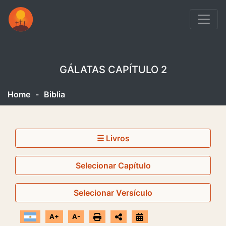
GÁLATAS CAPÍTULO 2
Home
-
Biblia
☰ Livros
Selecionar Capítulo
Selecionar Versículo
A+
A-