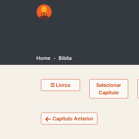
Home
-
Biblia
☰ Livros
Selecionar
Capítulo
Capítulo Anterior