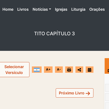
(atual)
Home
Livros
Notícias
Igrejas
Liturgia
Orações
TITO CAPÍTULO 3
Selecionar
A+
A-
Versículo
Próximo Livro