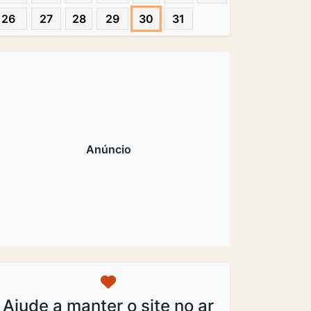
26
27
28
29
30
31
Ajude a manter o site no ar