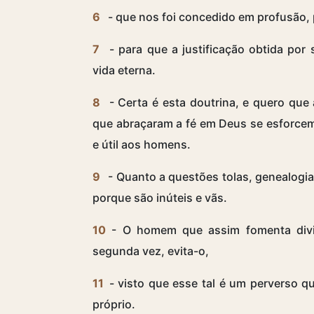
6
- que nos foi concedido em profusão, 
7
- para que a justificação obtida por
vida eterna.
8
- Certa é esta doutrina, e quero que
que abraçaram a fé em Deus se esforcem 
e útil aos homens.
9
- Quanto a questões tolas, genealogias
porque são inúteis e vãs.
10
- O homem que assim fomenta divis
segunda vez, evita-o,
11
- visto que esse tal é um perverso q
próprio.