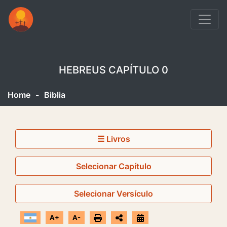
HEBREUS CAPÍTULO 0
Home
-
Biblia
☰ Livros
Selecionar Capítulo
Selecionar Versículo
A+
A-