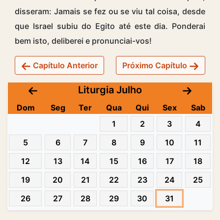
disseram: Jamais se fez ou se viu tal coisa, desde
que Israel subiu do Egito até este dia. Ponderai
bem isto, deliberei e pronunciai-vos!
Capítulo Anterior
Próximo Capítulo
Liturgia Julho
Dom
Seg
Ter
Qua
Qui
Sex
Sab
1
2
3
4
5
6
7
8
9
10
11
12
13
14
15
16
17
18
19
20
21
22
23
24
25
26
27
28
29
30
31