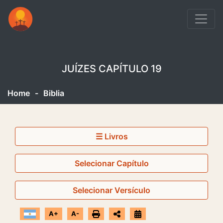
JUÍZES CAPÍTULO 19
Home
-
Biblia
☰ Livros
Selecionar Capítulo
Selecionar Versículo
A+
A-