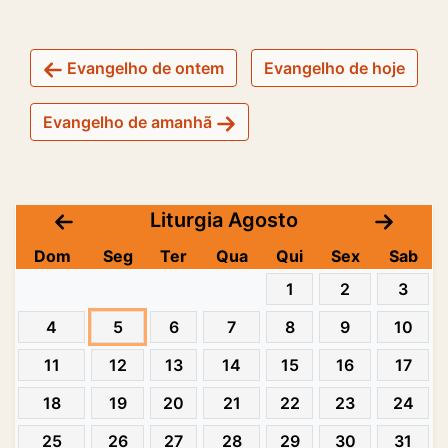
Evangelho de ontem
Evangelho de hoje
Evangelho de amanhã
Liturgia Agosto
Dom
Seg
Ter
Qua
Qui
Sex
Sab
1
2
3
4
5
6
7
8
9
10
11
12
13
14
15
16
17
18
19
20
21
22
23
24
25
26
27
28
29
30
31