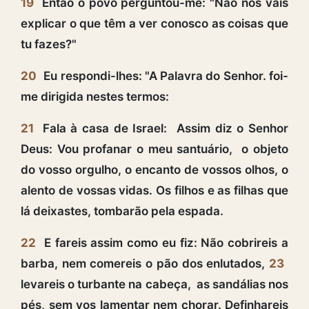
19
Então o povo perguntou-me: "Não nos vais
explicar o que têm a ver conosco as coisas que
tu fazes?"
20
Eu respondi-lhes: "A Palavra do Senhor. foi-
me dirigida nestes termos:
21
Fala à casa de Israel: Assim diz o Senhor
Deus: Vou profanar o meu santuário, o objeto
do vosso orgulho, o encanto de vossos olhos, o
alento de vossas vidas. Os filhos e as filhas que
lá deixastes, tombarão pela espada.
22
E fareis assim como eu fiz: Não cobrireis a
barba, nem comereis o pão dos enlutados,
23
levareis o turbante na cabeça, as sandálias nos
pés, sem vos lamentar nem chorar. Definhareis