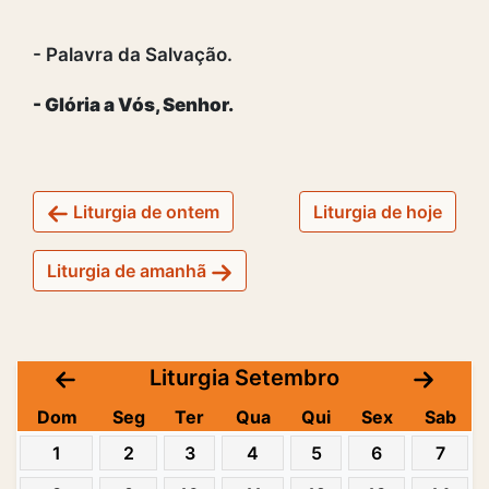
- Palavra da Salvação.
- Glória a Vós, Senhor.
Liturgia de ontem
Liturgia de hoje
Liturgia de amanhã
Liturgia Setembro
Dom
Seg
Ter
Qua
Qui
Sex
Sab
1
2
3
4
5
6
7