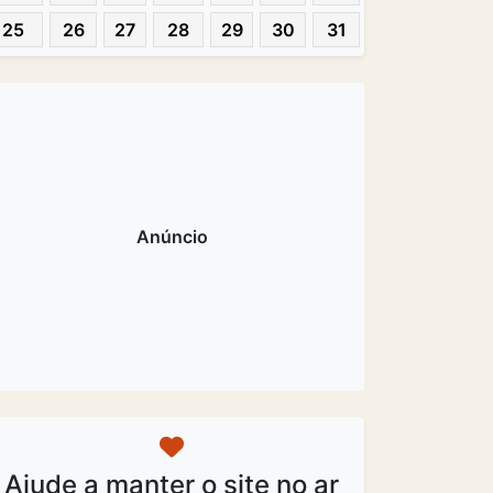
25
26
27
28
29
30
31
Ajude a manter o site no ar