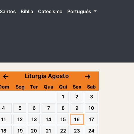
Santos
Bíblia
Catecismo
Português
Liturgia Agosto
Dom
Seg
Ter
Qua
Qui
Sex
Sab
1
2
3
4
5
6
7
8
9
10
11
12
13
14
15
16
17
18
19
20
21
22
23
24