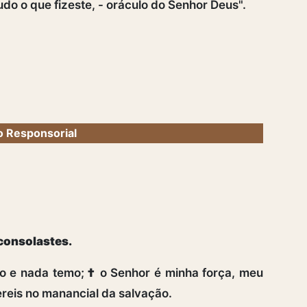
do o que fizeste, - oráculo do Senhor Deus".
 Responsorial
 consolastes.
io e nada temo;
†
o Senhor é minha força, meu
reis no manancial da salvação.