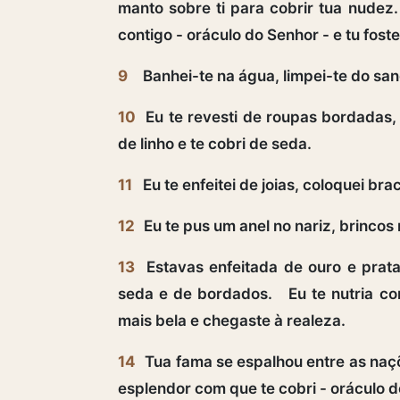
manto sobre ti para cobrir tua nudez
contigo - oráculo do Senhor - e tu fost
9
Banhei-te na água, limpei-te do sa
10
Eu te revesti de roupas bordadas, 
de linho e te cobri de seda.
11
Eu te enfeitei de joias, coloquei b
12
Eu te pus um anel no nariz, brincos
13
Estavas enfeitada de ouro e prata,
seda e de bordados. Eu te nutria com 
mais bela e chegaste à realeza.
14
Tua fama se espalhou entre as naçõ
esplendor com que te cobri - oráculo d