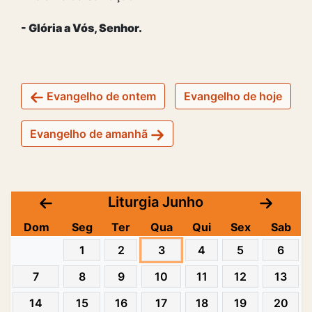
- Glória a Vós, Senhor.
Evangelho de ontem
Evangelho de hoje
Evangelho de amanhã
Liturgia Junho
Dom
Seg
Ter
Qua
Qui
Sex
Sab
1
2
3
4
5
6
7
8
9
10
11
12
13
14
15
16
17
18
19
20