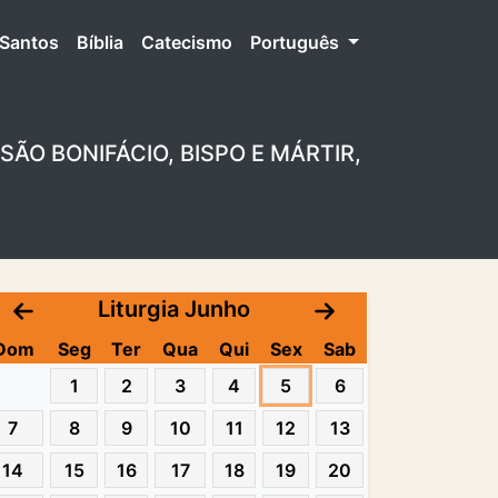
Santos
Bíblia
Catecismo
Português
SÃO BONIFÁCIO, BISPO E MÁRTIR,
Liturgia Junho
Dom
Seg
Ter
Qua
Qui
Sex
Sab
1
2
3
4
5
6
7
8
9
10
11
12
13
14
15
16
17
18
19
20