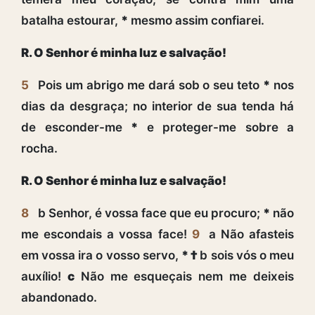
batalha estourar,
*
mesmo assim confiarei.
R. O Senhor é minha luz e salvação!
5
Pois um abrigo me dará sob o seu teto
*
nos
dias da desgraça; no interior de sua tenda há
de esconder-me
*
e proteger-me sobre a
rocha.
R. O Senhor é minha luz e salvação!
8
b Senhor, é vossa face que eu procuro;
*
não
me escondais a vossa face!
9
a Não afasteis
em vossa ira o vosso servo,
* †
b sois vós o meu
auxílio!
c
Não me esqueçais nem me deixeis
abandonado.