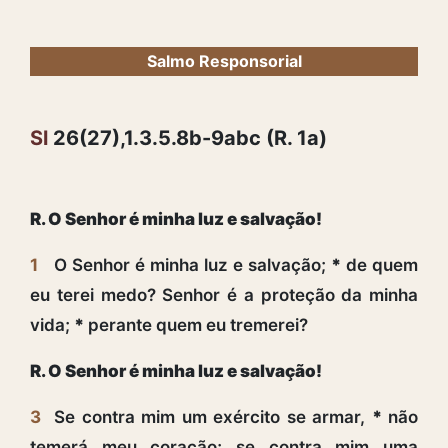
Salmo Responsorial
Sl
26(27),1.3.5.8b-9abc (R. 1a)
R. O Senhor é minha luz e salvação!
1
O Senhor é minha luz e salvação;
*
de quem
eu terei medo? Senhor é a proteção da minha
vida;
*
perante quem eu tremerei?
R. O Senhor é minha luz e salvação!
3
Se contra mim um exército se armar,
*
não
temerá meu coração; se contra mim uma