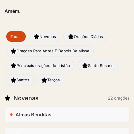
Amém.
Todas
Novenas
Orações Diárias
Orações Para Antes E Depois Da Missa
Principais orações do cristão
Santo Rosário
Santos
Terços
Novenas
22 orações
Almas Benditas