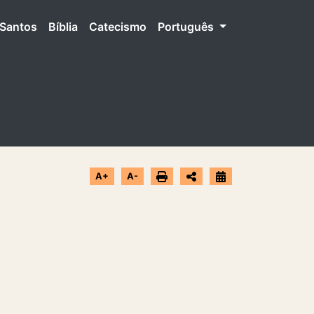
Santos
Bíblia
Catecismo
Português
A+
A-