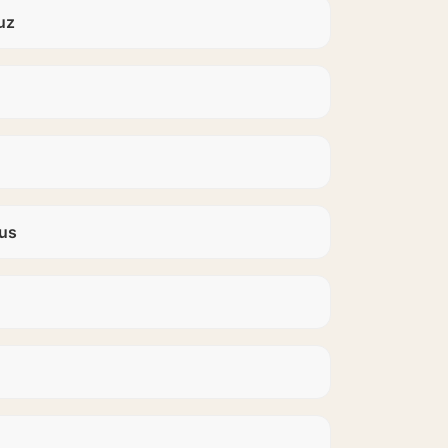
uz
us