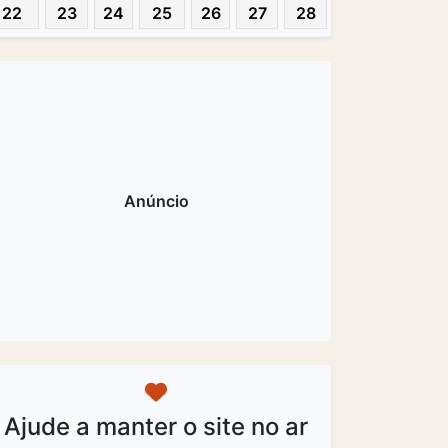
22
23
24
25
26
27
28
Ajude a manter o site no ar