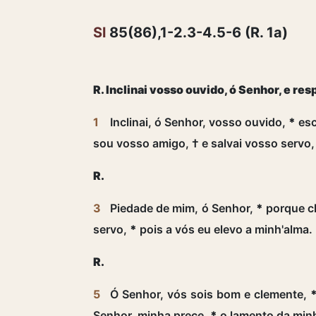
Sl
85(86),1-2.3-4.5-6 (R. 1a)
R. Inclinai vosso ouvido, ó Senhor, e r
1
Inclinai, ó Senhor, vosso ouvido,
*
esc
sou vosso amigo, † e salvai vosso servo
R.
3
Piedade de mim, ó Senhor,
*
porque cl
servo,
*
pois a vós eu elevo a minh'alma.
R.
5
Ó Senhor, vós sois bom e clemente,
Senhor, minha prece,
*
o lamento da min