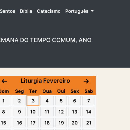
Santos
Bíblia
Catecismo
Português
ª SEMANA DO TEMPO COMUM, ANO
Liturgia Fevereiro
Dom
Seg
Ter
Qua
Qui
Sex
Sab
1
2
3
4
5
6
7
8
9
10
11
12
13
14
15
16
17
18
19
20
21