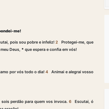
espondei-me!
utai, pois sou pobre e infeliz!
2
Protegei-me, que
, meu Deus,
*
que espera e confia em vós!
amo por vós todo o dia!
4
Animai e alegrai vosso
*
sois perdão para quem vos invoca.
6
Escutai, ó
ha oração!