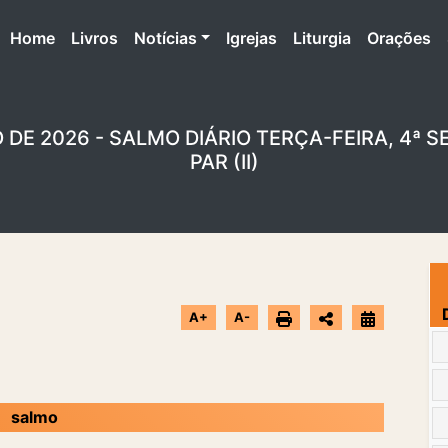
(atual)
Home
Livros
Notícias
Igrejas
Liturgia
Orações
O DE 2026 - SALMO DIÁRIO TERÇA-FEIRA, 4
PAR (II)
A+
A-
salmo