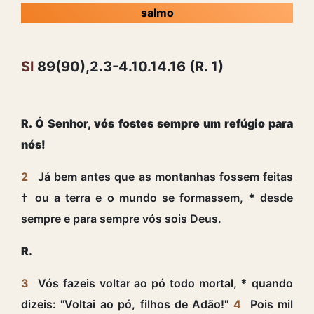
salmo
Sl
89(90),2.3-4.10.14.16 (R. 1)
R. Ó Senhor, vós fostes sempre um refúgio para
nós!
2
Já bem antes que as montanhas fossem feitas
† ou a terra e o mundo se formassem,
*
desde
sempre e para sempre vós sois Deus.
R.
3
Vós fazeis voltar ao pó todo mortal,
*
quando
dizeis: "Voltai ao pó, filhos de Adão!"
4
Pois mil