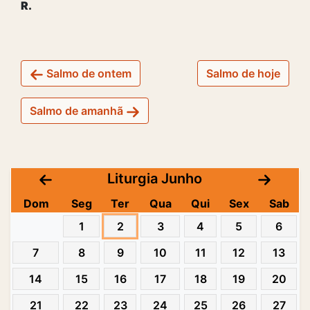
R.
Salmo de ontem
Salmo de hoje
Salmo de amanhã
Liturgia Junho
Dom
Seg
Ter
Qua
Qui
Sex
Sab
1
2
3
4
5
6
7
8
9
10
11
12
13
14
15
16
17
18
19
20
21
22
23
24
25
26
27