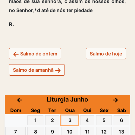
mãos de sua senhora, c assim os nossos olhos,
no Senhor,
*
d até de nós ter piedade
R.
Salmo de ontem
Salmo de hoje
Salmo de amanhã
Liturgia Junho
Dom
Seg
Ter
Qua
Qui
Sex
Sab
1
2
3
4
5
6
7
8
9
10
11
12
13