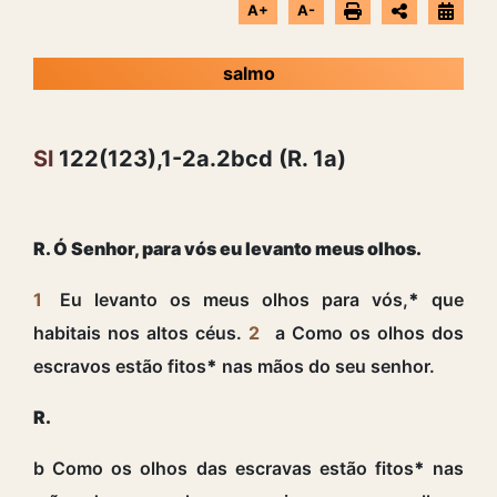
A+
A-
salmo
Sl
122(123),1-2a.2bcd (R. 1a)
R. Ó Senhor, para vós eu levanto meus olhos.
1
Eu levanto os meus olhos para vós,
*
que
habitais nos altos céus.
2
a Como os olhos dos
escravos estão fitos
*
nas mãos do seu senhor.
R.
b Como os olhos das escravas estão fitos
*
nas