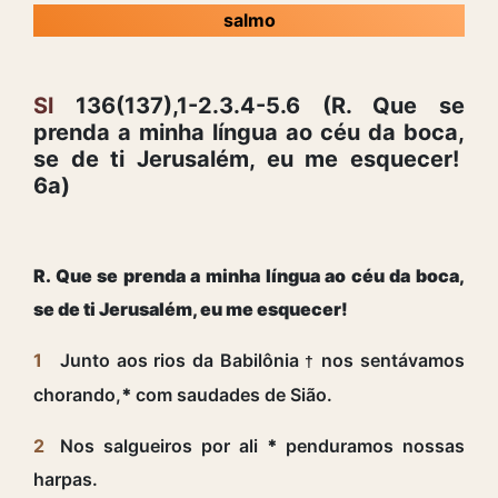
salmo
Sl
136(137),1-2.3.4-5.6 (R. Que se
prenda a minha língua ao céu da boca,
se de ti Jerusalém, eu me esquecer!
6a)
R. Que se prenda a minha língua ao céu da boca,
se de ti Jerusalém, eu me esquecer!
1
Junto aos rios da Babilônia
nos sentávamos
†
chorando,
*
com saudades de Sião.
2
Nos salgueiros por ali
*
penduramos nossas
harpas.