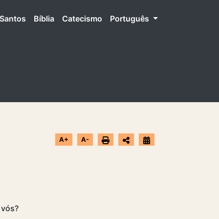
Santos
Bíblia
Catecismo
Português
A+
A-
s vós?