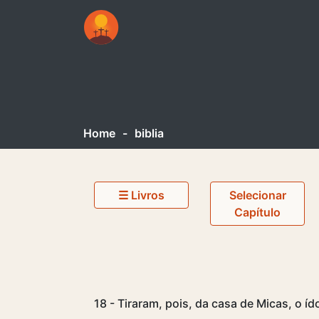
Home
-
biblia
☰ Livros
Selecionar
Capítulo
18 - Tiraram, pois, da casa de Micas, o íd