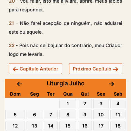
20
- Vou falar, isto me aliviará, abrirei meus lábios
para responder.
21
- Não farei acepção de ninguém, não adularei
este ou aquele.
22
- Pois não sei bajular do contrário, meu Criador
logo me levaria.
Capítulo Anterior
Próximo Capítulo
Liturgia Julho
Dom
Seg
Ter
Qua
Qui
Sex
Sab
1
2
3
4
5
6
7
8
9
10
11
12
13
14
15
16
17
18