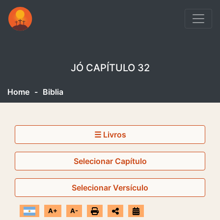
JÓ CAPÍTULO 32
Home
-
Biblia
☰ Livros
Selecionar Capítulo
Selecionar Versículo
A+
A-