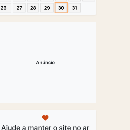
26
27
28
29
30
31
Ajude a manter o site no ar