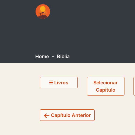
Home
-
Biblia
☰ Livros
Selecionar
Capítulo
Capítulo Anterior