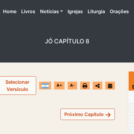
(atual)
Home
Livros
Notícias
Igrejas
Liturgia
Orações
JÓ CAPÍTULO 8
Selecionar
A+
A-
Versículo
Próximo Capítulo