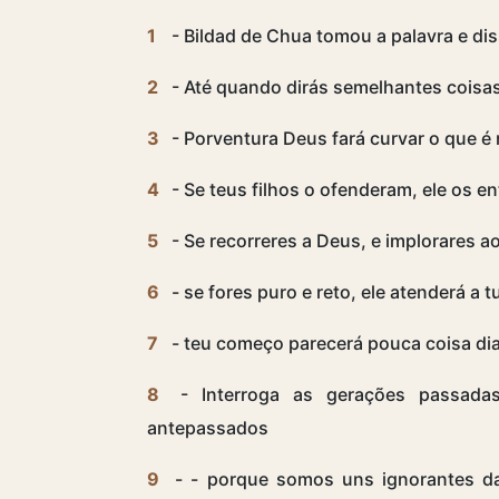
1
- Bildad de Chua tomou a palavra e dis
2
- Até quando dirás semelhantes coisas
3
- Porventura Deus fará curvar o que é 
4
- Se teus filhos o ofenderam, ele os 
5
- Se recorreres a Deus, e implorares 
6
- se fores puro e reto, ele atenderá a 
7
- teu começo parecerá pouca coisa dia
8
- Interroga as gerações passada
antepassados
9
- - porque somos uns ignorantes da