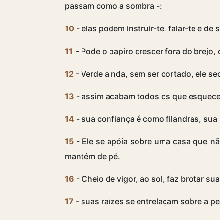
passam como a sombra -:
10
- elas podem instruir-te, falar-te e de 
11
- Pode o papiro crescer fora do brejo,
12
- Verde ainda, sem ser cortado, ele se
13
- assim acabam todos os que esquece
14
- sua confiança é como filandras, sua
15
- Ele se apóia sobre uma casa que n
mantém de pé.
16
- Cheio de vigor, ao sol, faz brotar su
17
- suas raízes se entrelaçam sobre a p