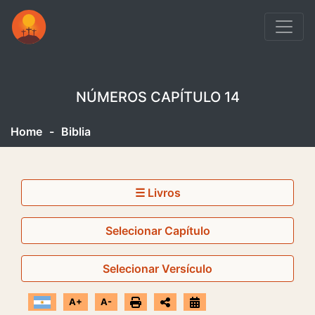
NÚMEROS CAPÍTULO 14
Home
-
Biblia
☰ Livros
Selecionar Capítulo
Selecionar Versículo
A+
A-