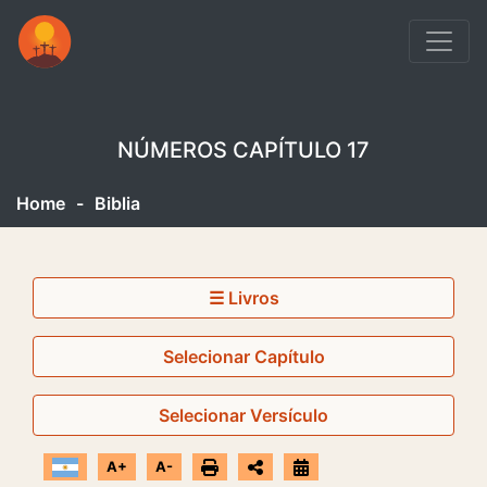
NÚMEROS CAPÍTULO 17
Home
-
Biblia
☰ Livros
Selecionar Capítulo
Selecionar Versículo
A+
A-