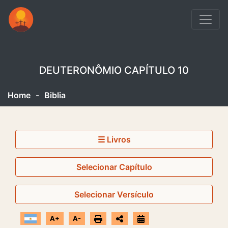
DEUTERONÔMIO CAPÍTULO 10
Home
-
Biblia
☰ Livros
Selecionar Capítulo
Selecionar Versículo
A+
A-