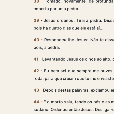
38
- Tomado, novamente, de profunda 
coberta por uma pedra.
39
- Jesus ordenou: Tirai a pedra. Disse
pois há quatro dias que ele está aí...
40
- Respondeu-lhe Jesus: Não te disse
pois, a pedra.
41
- Levantando Jesus os olhos ao alto, d
42
- Eu bem sei que sempre me ouves,
roda, para que creiam que tu me enviaste
43
- Depois destas palavras, exclamou em
44
- E o morto saiu, tendo os pés e as 
sudário. Ordenou então Jesus: Desligai-o 