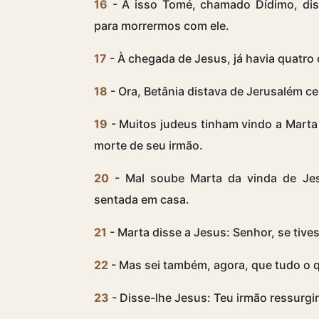
16
- A isso Tomé, chamado Dídimo, dis
para morrermos com ele.
17
- À chegada de Jesus, já havia quatro 
18
- Ora, Betânia distava de Jerusalém ce
19
- Muitos judeus tinham vindo a Marta 
morte de seu irmão.
20
- Mal soube Marta da vinda de Jesu
sentada em casa.
21
- Marta disse a Jesus: Senhor, se tive
22
- Mas sei também, agora, que tudo o 
23
- Disse-lhe Jesus: Teu irmão ressurgir