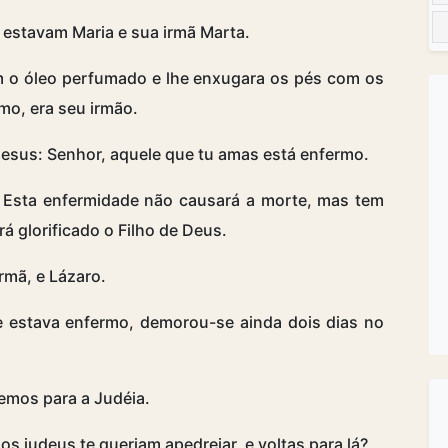
 estavam Maria e sua irmã Marta.
m o óleo perfumado e lhe enxugara os pés com os
mo, era seu irmão.
Jesus: Senhor, aquele que tu amas está enfermo.
: Esta enfermidade não causará a morte, mas tem
rá glorificado o Filho de Deus.
rmã, e Lázaro.
e estava enfermo, demorou-se ainda dois dias no
temos para a Judéia.
s judeus te queriam apedrejar, e voltas para lá?