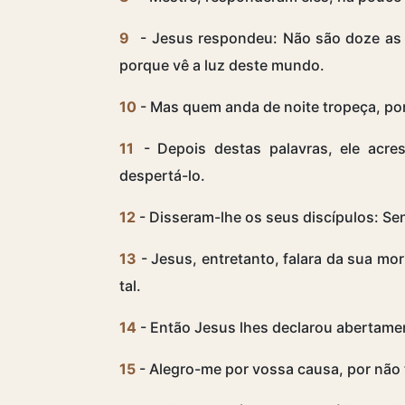
9
- Jesus respondeu: Não são doze as 
porque vê a luz deste mundo.
10
- Mas quem anda de noite tropeça, porq
11
- Depois destas palavras, ele acre
despertá-lo.
12
- Disseram-lhe os seus discípulos: Sen
13
- Jesus, entretanto, falara da sua m
tal.
14
- Então Jesus lhes declarou abertame
15
- Alegro-me por vossa causa, por não t