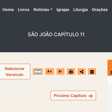
(atual)
Home
Livros
Notícias
Igrejas
Liturgia
Orações
SÃO JOÃO CAPÍTULO 11
Selecionar
A+
A-
Versículo
Próximo Capítulo