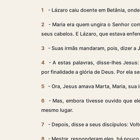
1
- Lázaro caiu doente em Betânia, onde
2
- Maria era quem ungira o Senhor co
seus cabelos. E Lázaro, que estava enfer
3
- Suas irmãs mandaram, pois, dizer a 
4
- A estas palavras, disse-lhes Jesus
por finalidade a glória de Deus. Por ela se
5
- Ora, Jesus amava Marta, Maria, sua i
6
- Mas, embora tivesse ouvido que el
mesmo lugar.
7
- Depois, disse a seus discípulos: Vol
8
- Mestre, responderam eles, há pouco o