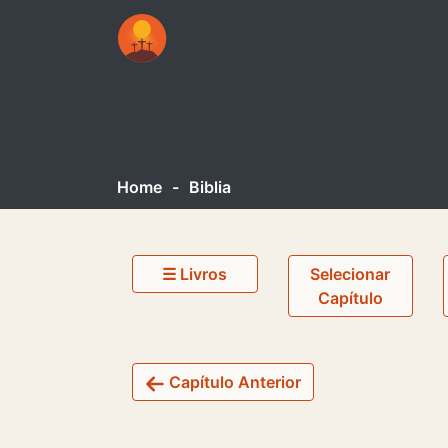
Home
-
Biblia
☰ Livros
Selecionar
Capítulo
Capítulo Anterior