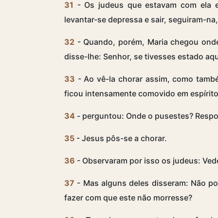
31
- Os judeus que estavam com ela e
levantar-se depressa e sair, seguiram-na, 
32
- Quando, porém, Maria chegou onde 
disse-lhe: Senhor, se tivesses estado aqu
33
- Ao vê-la chorar assim, como tam
ficou intensamente comovido em espírito
34
- perguntou: Onde o pusestes? Respon
35
- Jesus pôs-se a chorar.
36
- Observaram por isso os judeus: Ved
37
- Mas alguns deles disseram: Não pod
fazer com que este não morresse?