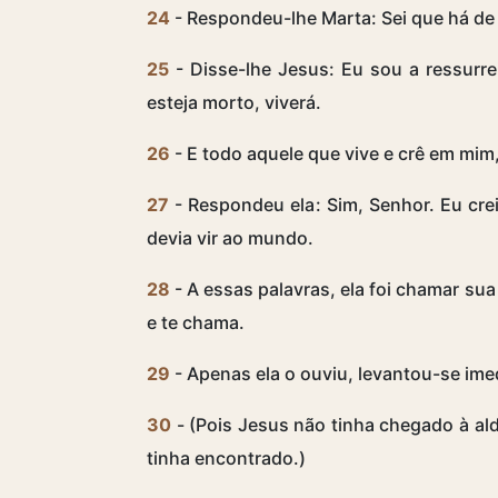
24
- Respondeu-lhe Marta: Sei que há de r
25
- Disse-lhe Jesus: Eu sou a ressurre
esteja morto, viverá.
26
- E todo aquele que vive e crê em mim,
27
- Respondeu ela: Sim, Senhor. Eu crei
devia vir ao mundo.
28
- A essas palavras, ela foi chamar sua
e te chama.
29
- Apenas ela o ouviu, levantou-se ime
30
- (Pois Jesus não tinha chegado à al
tinha encontrado.)