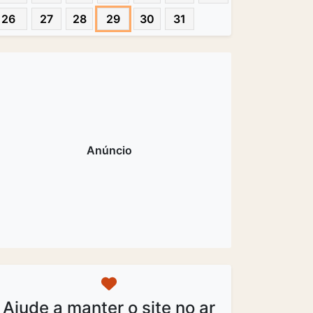
26
27
28
29
30
31
Ajude a manter o site no ar