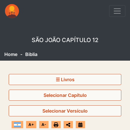
SÃO JOÃO CAPÍTULO 12
Home
-
Biblia
☰ Livros
Selecionar Capítulo
Selecionar Versículo
A+
A-