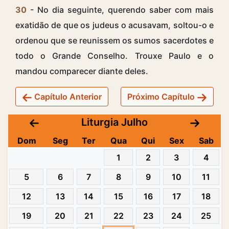
30
- No dia seguinte, querendo saber com mais
exatidão de que os judeus o acusavam, soltou-o e
ordenou que se reunissem os sumos sacerdotes e
todo o Grande Conselho. Trouxe Paulo e o
mandou comparecer diante deles.
Capítulo Anterior
Próximo Capítulo
Liturgia Julho
Dom
Seg
Ter
Qua
Qui
Sex
Sab
1
2
3
4
5
6
7
8
9
10
11
12
13
14
15
16
17
18
19
20
21
22
23
24
25