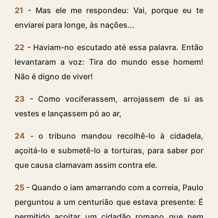
21
- Mas ele me respondeu: Vai, porque eu te
enviarei para longe, às nações...
22
- Haviam-no escutado até essa palavra. Então
levantaram a voz: Tira do mundo esse homem!
Não é digno de viver!
23
- Como vociferassem, arrojassem de si as
vestes e lançassem pó ao ar,
24
- o tribuno mandou recolhê-lo à cidadela,
açoitá-lo e submetê-lo a torturas, para saber por
que causa clamavam assim contra ele.
25
- Quando o iam amarrando com a correia, Paulo
perguntou a um centurião que estava presente: É
permitido açoitar um cidadão romano que nem