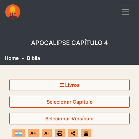
APOCALIPSE CAPÍTULO 4
Home
-
Biblia
☰ Livros
Selecionar Capítulo
Selecionar Versículo
A+
A-