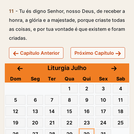
11
- Tu és digno Senhor, nosso Deus, de receber a
honra, a glória e a majestade, porque criaste todas
as coisas, e por tua vontade é que existem e foram
criadas.
Capítulo Anterior
Próximo Capítulo
Liturgia Julho
Dom
Seg
Ter
Qua
Qui
Sex
Sab
1
2
3
4
5
6
7
8
9
10
11
12
13
14
15
16
17
18
19
20
21
22
23
24
25