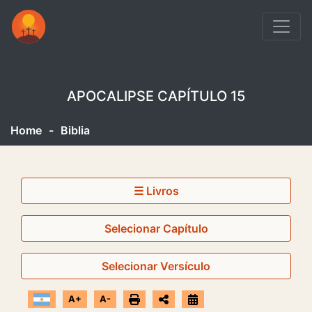
APOCALIPSE CAPÍTULO 15
Home
-
Biblia
☰ Livros
Selecionar Capítulo
Selecionar Versículo
A+
A-