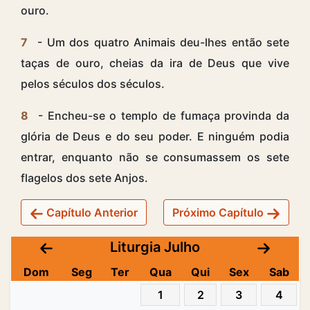
ouro.
7
- Um dos quatro Animais deu-lhes então sete
taças de ouro, cheias da ira de Deus que vive
pelos séculos dos séculos.
8
- Encheu-se o templo de fumaça provinda da
glória de Deus e do seu poder. E ninguém podia
entrar, enquanto não se consumassem os sete
flagelos dos sete Anjos.
Capítulo Anterior
Próximo Capítulo
Liturgia Julho
Dom
Seg
Ter
Qua
Qui
Sex
Sab
1
2
3
4