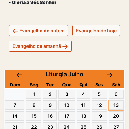
- Gloria a Vós Senhor
Evangelho de ontem
Evangelho de hoje
Evangelho de amanhã
Liturgia Julho
Dom
Seg
Ter
Qua
Qui
Sex
Sab
1
2
3
4
5
6
7
8
9
10
11
12
13
14
15
16
17
18
19
20
21
22
23
24
25
26
27