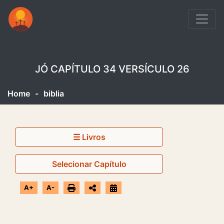
JÓ CAPÍTULO 34 VERSÍCULO 26
Home
-
biblia
☰ Livros
Selecionar Capítulo
A+
A-