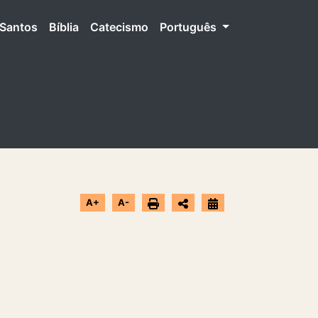
Santos
Bíblia
Catecismo
Português
A+
A-