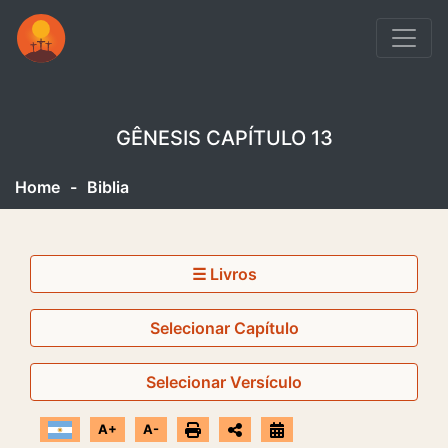
GÊNESIS CAPÍTULO 13
Home
-
Biblia
☰ Livros
Selecionar Capítulo
Selecionar Versículo
A+
A-