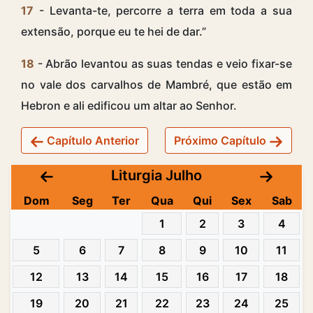
17
- Levanta-te, percorre a terra em toda a sua
extensão, porque eu te hei de dar.”
18
- Abrão levantou as suas tendas e veio fixar-se
no vale dos carvalhos de Mambré, que estão em
Hebron e ali edificou um altar ao Senhor.
Capítulo Anterior
Próximo Capítulo
Liturgia Julho
Dom
Seg
Ter
Qua
Qui
Sex
Sab
1
2
3
4
5
6
7
8
9
10
11
12
13
14
15
16
17
18
19
20
21
22
23
24
25