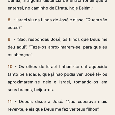
Canaã, a alguma distância de Efrata foi ali que a
enterrei, no caminho de Efrata, hoje Belém.”
8
- Israel viu os filhos de José e disse: “Quem são
estes?”
9
- “São, respondeu José, os filhos que Deus me
deu aqui”. “Faze-os aproximarem-se, para que eu
os abençoe”.
10
- Os olhos de Israel tinham-se enfraquecido
tanto pela idade, que já não podia ver. José fê-los
aproximarem-se dele e Israel, tomando-os em
seus braços, beijou-os.
11
- Depois disse a José: “Não esperava mais
rever-te, e eis que Deus me fez ver teus filhos”.