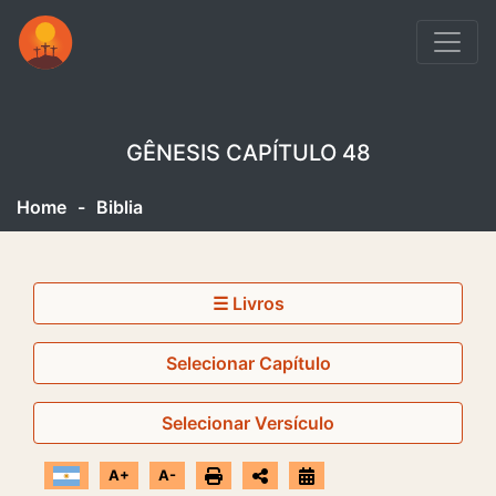
GÊNESIS CAPÍTULO 48
Home
-
Biblia
☰ Livros
Selecionar Capítulo
Selecionar Versículo
A+
A-