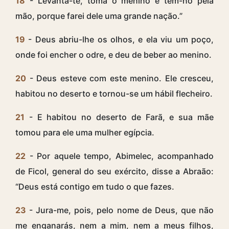
18
- Levanta-te, toma o menino e tem-no pela
mão, porque farei dele uma grande nação.”
19
- Deus abriu-lhe os olhos, e ela viu um poço,
onde foi encher o odre, e deu de beber ao menino.
20
- Deus esteve com este menino. Ele cresceu,
habitou no deserto e tornou-se um hábil flecheiro.
21
- E habitou no deserto de Farã, e sua mãe
tomou para ele uma mulher egípcia.
22
- Por aquele tempo, Abimelec, acompanhado
de Ficol, general do seu exército, disse a Abraão:
“Deus está contigo em tudo o que fazes.
23
- Jura-me, pois, pelo nome de Deus, que não
me enganarás, nem a mim, nem a meus filhos,