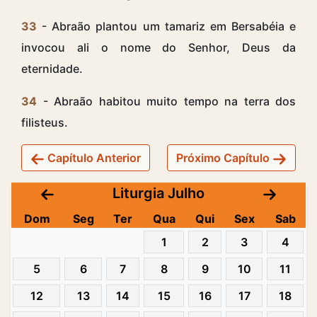
33
- Abraão plantou um tamariz em Bersabéia e
invocou ali o nome do Senhor, Deus da
eternidade.
34
- Abraão habitou muito tempo na terra dos
filisteus.
Capítulo Anterior
Próximo Capítulo
Liturgia Julho
Dom
Seg
Ter
Qua
Qui
Sex
Sab
1
2
3
4
5
6
7
8
9
10
11
12
13
14
15
16
17
18