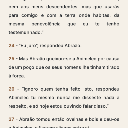
nem aos meus descendentes, mas que usarás
para comigo e com a terra onde habitas, da
mesma benevolência que eu te tenho
testemunhado.”
24
- “Eu juro”, respondeu Abraão.
25
- Mas Abraão queixou-se a Abimelec por causa
de um poço que os seus homens lhe tinham tirado
à força.
26
- “Ignoro quem tenha feito isto, respondeu
Abimelec tu mesmo nunca me disseste nada a
respeito, e só hoje estou ouvindo falar disso.”
27
- Abraão tomou então ovelhas e bois e deu-os
a Abimelec, e fizeram aliança entre si.