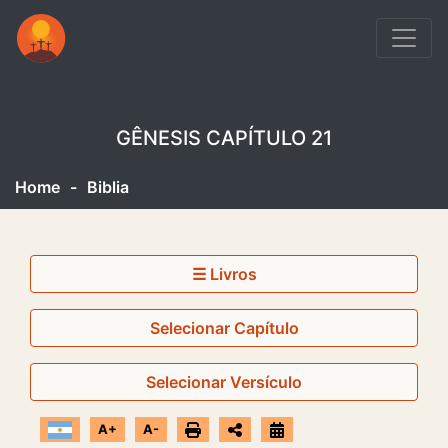
GÊNESIS CAPÍTULO 21
Home
-
Biblia
☰ Livros
Selecionar Capítulo
Selecionar Versículo
A+
A-